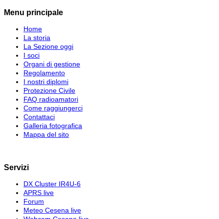
Menu principale
Home
La storia
La Sezione oggi
I soci
Organi di gestione
Regolamento
I nostri diplomi
Protezione Civile
FAQ radioamatori
Come raggiungerci
Contattaci
Galleria fotografica
Mappa del sito
Servizi
DX Cluster IR4U-6
APRS live
Forum
Meteo Cesena live
Webcam Cesena live