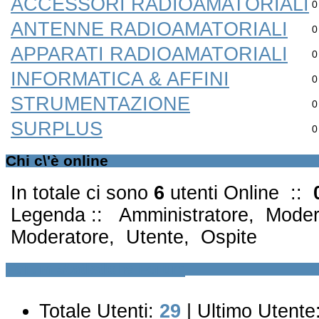
ACCESSORI RADIOAMATORIALI
0
ANTENNE RADIOAMATORIALI
0
APPARATI RADIOAMATORIALI
0
INFORMATICA & AFFINI
0
STRUMENTAZIONE
0
SURPLUS
0
Chi c\'è online
In totale ci sono
6
utenti Online ::
Legenda ::
Amministratore
,
Moder
Moderatore
,
Utente
,
Ospite
Forum Statistiche Forum
Totale Utenti:
29
|
Ultimo Utente