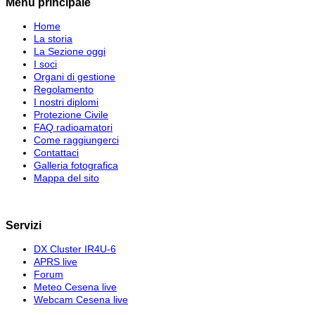
Menu principale
Home
La storia
La Sezione oggi
I soci
Organi di gestione
Regolamento
I nostri diplomi
Protezione Civile
FAQ radioamatori
Come raggiungerci
Contattaci
Galleria fotografica
Mappa del sito
Servizi
DX Cluster IR4U-6
APRS live
Forum
Meteo Cesena live
Webcam Cesena live