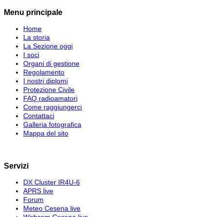
Menu principale
Home
La storia
La Sezione oggi
I soci
Organi di gestione
Regolamento
I nostri diplomi
Protezione Civile
FAQ radioamatori
Come raggiungerci
Contattaci
Galleria fotografica
Mappa del sito
Servizi
DX Cluster IR4U-6
APRS live
Forum
Meteo Cesena live
Webcam Cesena live