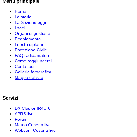
Menu principale
Home
La storia
La Sezione oggi
I soci
Organi di gestione
Regolamento
I nostri diplomi
Protezione Civile
FAQ radioamatori
Come raggiungerci
Contattaci
Galleria fotografica
Mappa del sito
Servizi
DX Cluster IR4U-6
APRS live
Forum
Meteo Cesena live
Webcam Cesena live