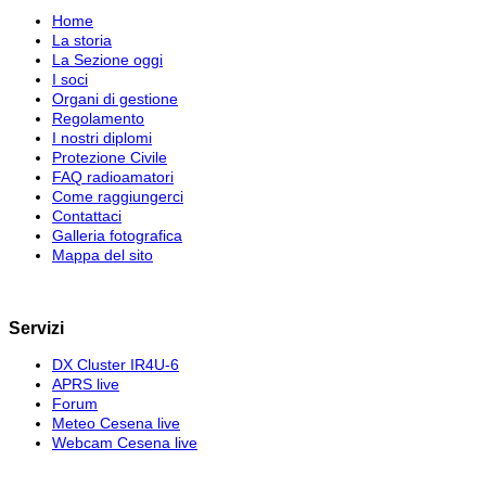
Home
La storia
La Sezione oggi
I soci
Organi di gestione
Regolamento
I nostri diplomi
Protezione Civile
FAQ radioamatori
Come raggiungerci
Contattaci
Galleria fotografica
Mappa del sito
Servizi
DX Cluster IR4U-6
APRS live
Forum
Meteo Cesena live
Webcam Cesena live