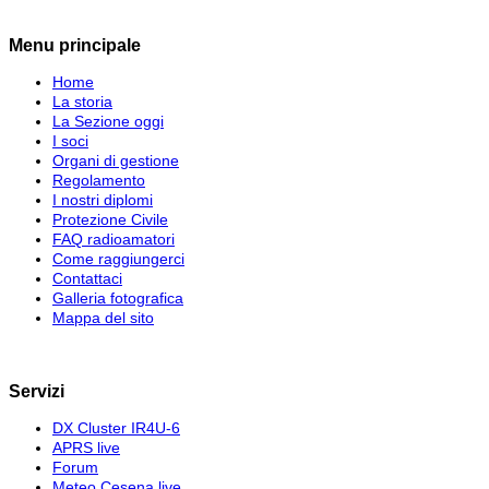
Menu principale
Home
La storia
La Sezione oggi
I soci
Organi di gestione
Regolamento
I nostri diplomi
Protezione Civile
FAQ radioamatori
Come raggiungerci
Contattaci
Galleria fotografica
Mappa del sito
Servizi
DX Cluster IR4U-6
APRS live
Forum
Meteo Cesena live